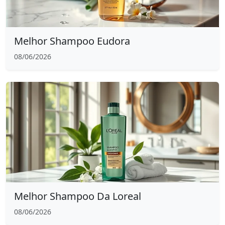
Melhor Shampoo Eudora
08/06/2026
Melhor Shampoo Da Loreal
08/06/2026