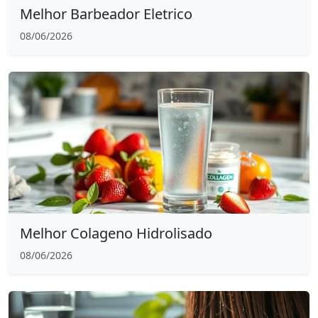
Melhor Barbeador Eletrico
08/06/2026
Melhor Colageno Hidrolisado
08/06/2026