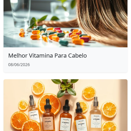
Melhor Vitamina Para Cabelo
08/06/2026