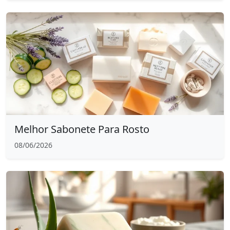
Melhor Sabonete Para Rosto
08/06/2026