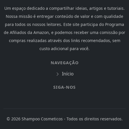
Um espaço dedicado a compartilhar ideias, artigos e tutoriais.
Nossa missão é entregar conteúdo de valor e com qualidade
para todos os nossos leitores. Este site participa do Programa
de Afiliados da Amazon, e podemos receber uma comissão por
compras realizadas através dos links recomendados, sem
custo adicional para você.
NAVEGAÇÃO
Início
SIGA-NOS
© 2026 Shampoo Cosmeticos - Todos os direitos reservados.