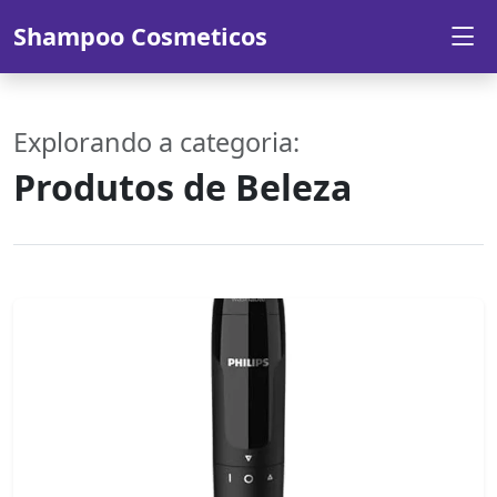
Shampoo Cosmeticos
Explorando a categoria:
Produtos de Beleza