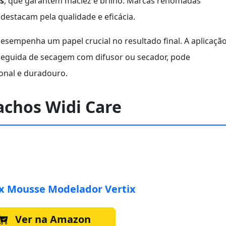
s
, que garantem maciez e brilho. Marcas renomadas
estacam pela qualidade e eficácia.
empenha um papel crucial no resultado final. A aplicaçã
eguida de secagem com difusor ou secador, pode
onal e duradouro.
achos Widi Care
ix Mousse Modelador Vertix
Ver na Amazon