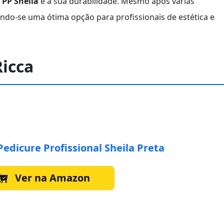
 PP Sheila
é a sua durabilidade. Mesmo após várias
nando-se uma ótima opção para profissionais de estética e
Ricca
Pedicure Profissional Sheila Preta
Ver na Amazon