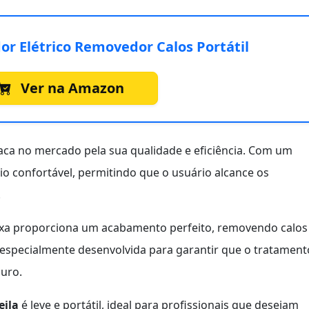
or Elétrico Removedor Calos Portátil
Ver na Amazon
aca no mercado pela sua qualidade e eficiência. Com um
o confortável, permitindo que o usuário alcance os
.
a lixa proporciona um acabamento perfeito, removendo calos
i especialmente desenvolvida para garantir que o tratament
guro.
eila
é leve e portátil, ideal para profissionais que desejam