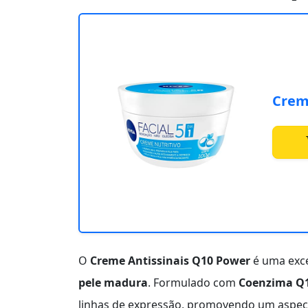
Creme
O
Creme Antissinais Q10 Power
é uma exce
pele madura
. Formulado com
Coenzima Q
linhas de expressão, promovendo um aspec