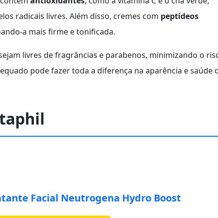
e contêm
antioxidantes
, como a vitamina C e o chá verde,
os radicais livres. Além disso, cremes com
peptídeos
ando-a mais firme e tonificada.
sejam livres de fragrâncias e parabenos, minimizando o ris
adequado pode fazer toda a diferença na aparência e saúde 
taphil
atante Facial Neutrogena Hydro Boost