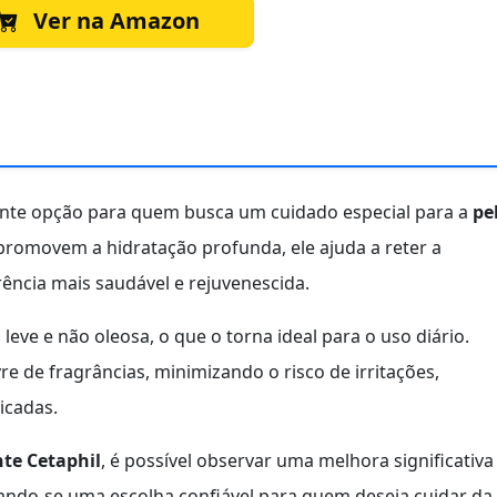
Ver na Amazon
nte opção para quem busca um cuidado especial para a
pe
promovem a hidratação profunda, ele ajuda a reter a
ncia mais saudável e rejuvenescida.
leve e não oleosa, o que o torna ideal para o uso diário.
vre de fragrâncias, minimizando o risco de irritações,
icadas.
te Cetaphil
, é possível observar uma melhora significativa
rnando-se uma escolha confiável para quem deseja cuidar da